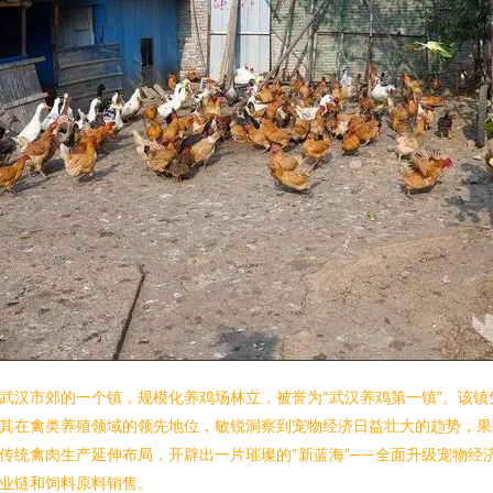
武汉市郊的一个镇，规模化养鸡场林立，被誉为“武汉养鸡第一镇”。该镇
其在禽类养殖领域的领先地位，敏锐洞察到宠物经济日益壮大的趋势，果
传统禽肉生产延伸布局，开辟出一片璀璨的“新蓝海”——全面升级宠物经
业链和饲料原料销售。